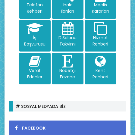
Telefon
İhale
Meclis
Rehberi
İlanları
Kararları
İş
D.Salonu
Hizmet
Başvurusu
Takvimi
Rehberi
Vefat
Nöbetçi
Kent
Edenler
Eczane
Rehberi
SOSYAL MEDYADA BİZ
FACEBOOK