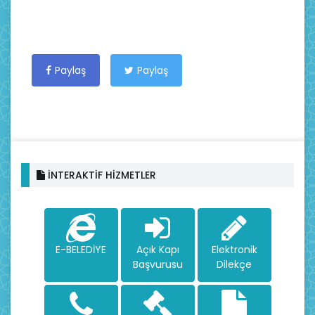
Paylaş
Paylaş
İNTERAKTİF HİZMETLER
E-BELEDİYE
Açık Kapı
Elektronik
Başvurusu
Dilekçe