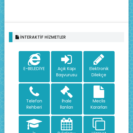
İNTERAKTİF HİZMETLER
E-BELEDİYE
Açık Kapı
Elektronik
Başvurusu
Dilekçe
Telefon
İhale
Meclis
Rehberi
İlanları
Kararları