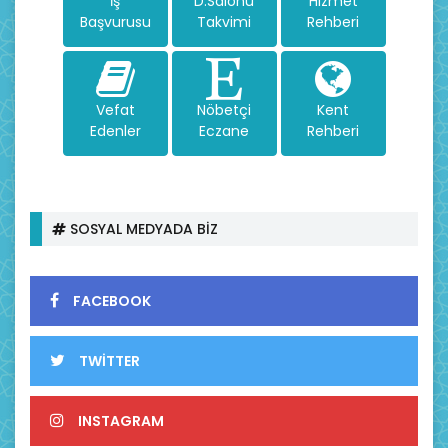
İş
D.Salonu
Hizmet
Başvurusu
Takvimi
Rehberi
Vefat
Nöbetçi
Kent
Edenler
Eczane
Rehberi
SOSYAL MEDYADA BİZ
FACEBOOK
TWİTTER
INSTAGRAM