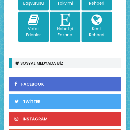
Başvurusu
Takvimi
Rehberi
Vefat
Nöbetçi
Kent
Edenler
Eczane
Rehberi
SOSYAL MEDYADA BİZ
FACEBOOK
TWİTTER
INSTAGRAM