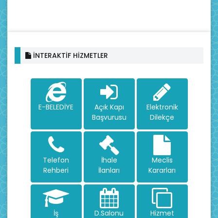
İNTERAKTİF HİZMETLER
E-BELEDİYE
Açık Kapı
Elektronik
Başvurusu
Dilekçe
Telefon
İhale
Meclis
Rehberi
İlanları
Kararları
İş
D.Salonu
Hizmet