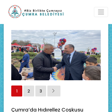
1
2
3
Çumra’da Hıdırellez Coşkusu