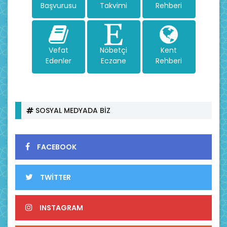
Başvurusu
Takvimi
Rehberi
Vefat
Nöbetçi
Kent
Edenler
Eczane
Rehberi
SOSYAL MEDYADA BİZ
FACEBOOK
TWİTTER
INSTAGRAM