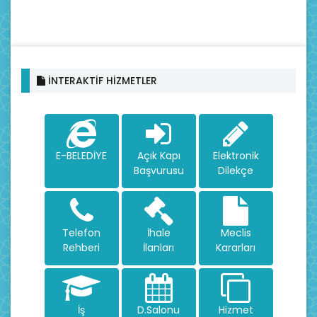
İNTERAKTİF HİZMETLER
E-BELEDİYE
Açık Kapı
Elektronik
Başvurusu
Dilekçe
Telefon
İhale
Meclis
Rehberi
İlanları
Kararları
İş
D.Salonu
Hizmet