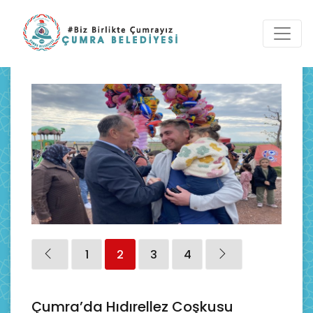
1
2
3
4
Çumra’da Hıdırellez Coşkusu