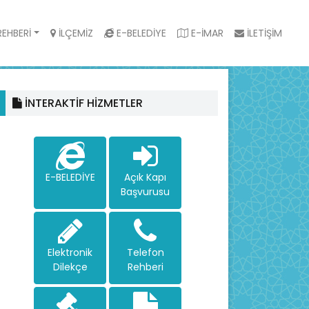
EHBERİ
İLÇEMİZ
E-BELEDİYE
E-İMAR
İLETİŞİM
İNTERAKTİF HİZMETLER
E-BELEDİYE
Açık Kapı
Başvurusu
Elektronik
Telefon
Dilekçe
Rehberi