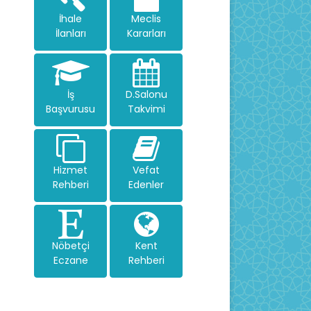
İhale
Meclis
İlanları
Kararları
İş
D.Salonu
Başvurusu
Takvimi
Hizmet
Vefat
Rehberi
Edenler
Nöbetçi
Kent
Eczane
Rehberi