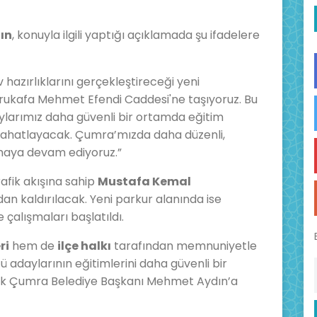
ın
, konuyla ilgili yaptığı açıklamada şu ifadelere
 hazırlıklarını gerçekleştireceği yeni
rukafa Mehmet Efendi Caddesi'ne taşıyoruz. Bu
arımız daha güvenli bir ortamda eğitim
 rahatlayacak. Çumra’mızda daha düzenli,
ışmaya devam ediyoruz.”
rafik akışına sahip
Mustafa Kemal
dan kaldırılacak. Yeni parkur alanında ise
çalışmaları başlatıldı.
ri
hem de
ilçe halkı
tarafından memnuniyetle
cü adaylarının eğitimlerini daha güvenli bir
rek Çumra Belediye Başkanı Mehmet Aydın’a