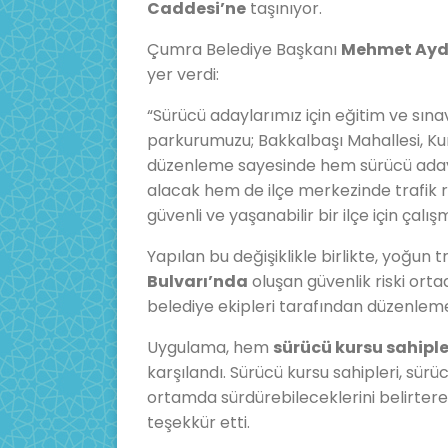
Caddesi’ne
taşınıyor.
Çumra Belediye Başkanı
Mehmet Ayd
yer verdi:
“Sürücü adaylarımız için eğitim ve sınav
parkurumuzu; Bakkalbaşı Mahallesi, Ku
düzenleme sayesinde hem sürücü adayl
alacak hem de ilçe merkezinde trafik
güvenli ve yaşanabilir bir ilçe için çal
Yapılan bu değişiklikle birlikte, yoğun t
Bulvarı’nda
oluşan güvenlik riski orta
belediye ekipleri tarafından düzenleme 
Uygulama, hem
sürücü kursu sahiple
karşılandı. Sürücü kursu sahipleri, sürü
ortamda sürdürebileceklerini belirte
teşekkür etti.