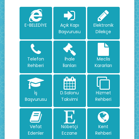
E-BELEDİYE
Açık Kapı
Elektronik
Başvurusu
Dilekçe
Telefon
İhale
Meclis
Rehberi
İlanları
Kararları
İş
D.Salonu
Hizmet
Başvurusu
Takvimi
Rehberi
Vefat
Nöbetçi
Kent
Edenler
Eczane
Rehberi