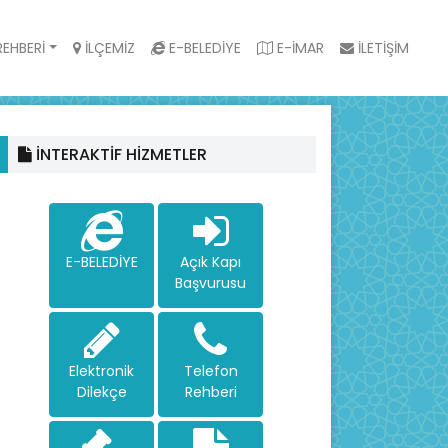
EHBERİ
İLÇEMİZ
E-BELEDİYE
E-İMAR
İLETİŞİM
İNTERAKTİF HİZMETLER
E-BELEDİYE
Açık Kapı
Başvurusu
Elektronik
Telefon
Dilekçe
Rehberi