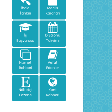
İhale
Meclis
İlanları
Kararları
İş
D.Salonu
Başvurusu
Takvimi
Hizmet
Vefat
Rehberi
Edenler
Nöbetçi
Kent
Eczane
Rehberi