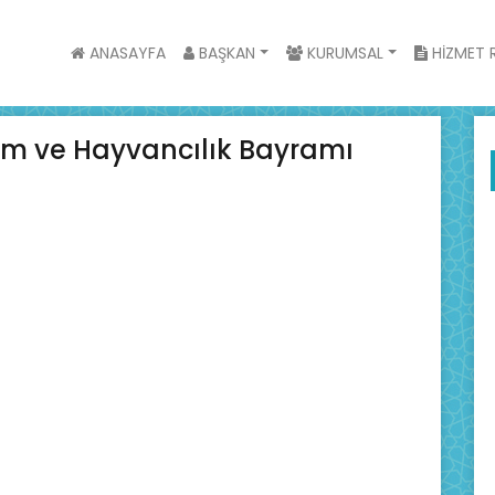
ANASAYFA
BAŞKAN
KURUMSAL
HİZMET R
ım ve Hayvancılık Bayramı