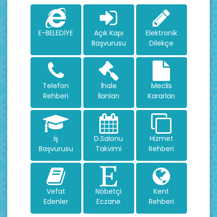
E-BELEDİYE
Açık Kapı
Elektronik
Başvurusu
Dilekçe
Telefon
İhale
Meclis
Rehberi
İlanları
Kararları
İş
D.Salonu
Hizmet
Başvurusu
Takvimi
Rehberi
Vefat
Nöbetçi
Kent
Edenler
Eczane
Rehberi