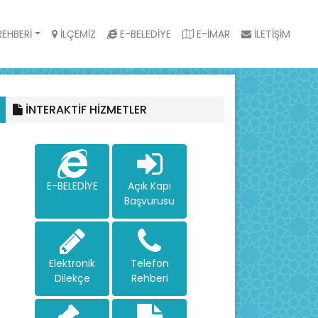
EHBERİ
İLÇEMİZ
E-BELEDİYE
E-İMAR
İLETİŞİM
İNTERAKTİF HİZMETLER
E-BELEDİYE
Açık Kapı
Başvurusu
Elektronik
Telefon
Dilekçe
Rehberi