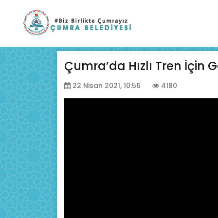
Çumra’da Hızlı Tren İçin 
22 Nisan 2021, 10:56
4180