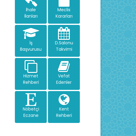
İhale
Meclis
İlanları
Kararları
İş
D.Salonu
Başvurusu
Takvimi
Hizmet
Vefat
Rehberi
Edenler
Nöbetçi
Kent
Eczane
Rehberi