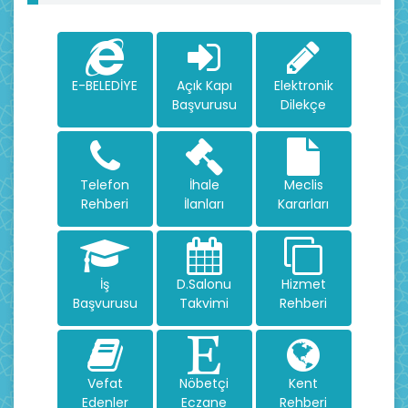
E-BELEDİYE
Açık Kapı
Elektronik
Başvurusu
Dilekçe
Telefon
İhale
Meclis
Rehberi
İlanları
Kararları
İş
D.Salonu
Hizmet
Başvurusu
Takvimi
Rehberi
Vefat
Nöbetçi
Kent
Edenler
Eczane
Rehberi