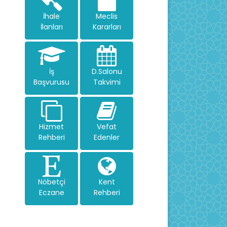
İhale
Meclis
İlanları
Kararları
İş
D.Salonu
Başvurusu
Takvimi
Hizmet
Vefat
Rehberi
Edenler
Nöbetçi
Kent
Eczane
Rehberi