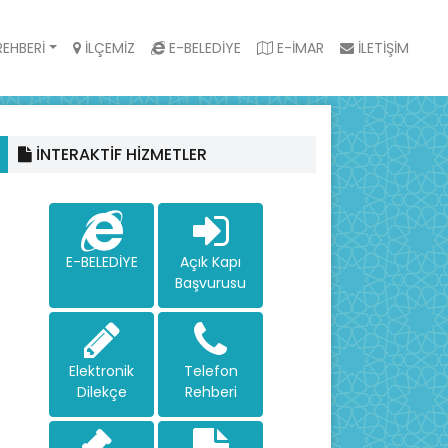
EHBERİ
İLÇEMİZ
E-BELEDİYE
E-İMAR
İLETİŞİM
İNTERAKTİF HİZMETLER
E-BELEDİYE
Açık Kapı
Başvurusu
Elektronik
Telefon
Dilekçe
Rehberi