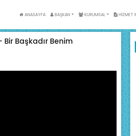
ANASAYFA
BAŞKAN
KURUMSAL
HİZMET R
 Bir Başkadır Benim