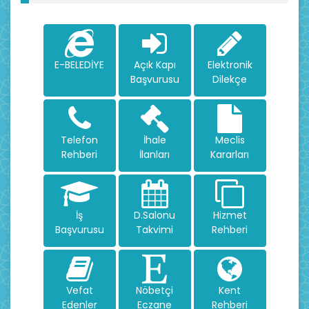
E-BELEDİYE
Açık Kapı
Elektronik
Başvurusu
Dilekçe
Telefon
İhale
Meclis
Rehberi
İlanları
Kararları
İş
D.Salonu
Hizmet
Başvurusu
Takvimi
Rehberi
Vefat
Nöbetçi
Kent
Edenler
Eczane
Rehberi