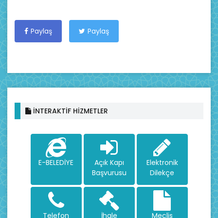
Paylaş
Paylaş
İNTERAKTİF HİZMETLER
E-BELEDİYE
Açık Kapı
Elektronik
Başvurusu
Dilekçe
Telefon
İhale
Meclis