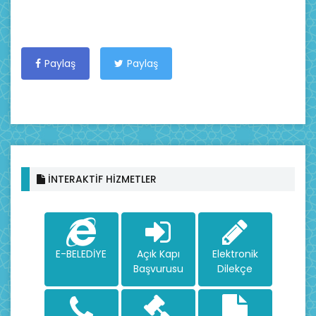
Paylaş
Paylaş
İNTERAKTİF HİZMETLER
E-BELEDİYE
Açık Kapı
Elektronik
Başvurusu
Dilekçe