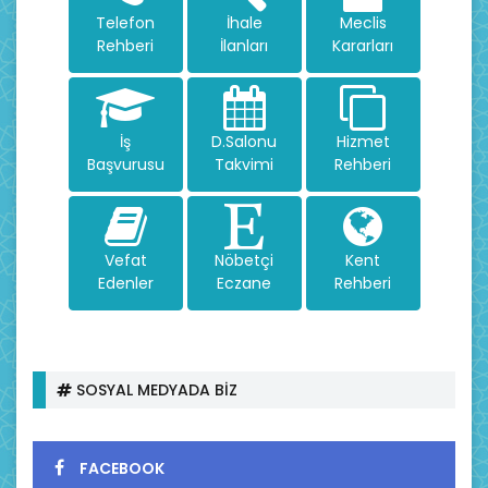
Telefon
İhale
Meclis
Rehberi
İlanları
Kararları
İş
D.Salonu
Hizmet
Başvurusu
Takvimi
Rehberi
Vefat
Nöbetçi
Kent
Edenler
Eczane
Rehberi
SOSYAL MEDYADA BİZ
FACEBOOK