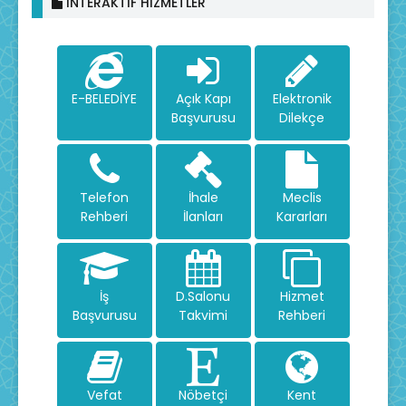
İNTERAKTİF HİZMETLER
E-BELEDİYE
Açık Kapı
Elektronik
Başvurusu
Dilekçe
Telefon
İhale
Meclis
Rehberi
İlanları
Kararları
İş
D.Salonu
Hizmet
Başvurusu
Takvimi
Rehberi
Vefat
Nöbetçi
Kent